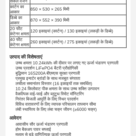
सकल वजन
कार्टन का
850 × 530 × 265 मिमी
आकार
डिब्बे का
गुणवत्ता नियंत्रण
हमसे संपर्क करें
अब बात करें
870 × 552 × 390 मिमी
आकार
20 फीट
120 इकाइयां (कार्टन) / 130 इकाइयां (लकड़ी के डिब्बे)
कंटेनर क्षमता
पीवी सौर ऊर्जा प्रणाली
40 फीट
260 इकाइयां (कार्टन) / 275 इकाइयां (लकड़ी के डिब्बे)
कंटेनर क्षमता
पोर्टेबल सौर जनरेटर
उत्पाद की विशेषताएं
ऊर्जा भंडारण तंत्र
उच्च क्षमता 10.24kWh की दीवार पर लगाए गए ऊर्जा भंडारण प्रणाली
उच्च प्रदर्शन LiFePO4 बैटरी प्रौद्योगिकी
PVT Heat Pump
बुद्धिमान 16S200A बीएमएस सुरक्षा प्रणाली
प्रमुख इन्वर्टर ब्रांडों के साथ मजबूत संगतता
लचीला समानांतर विस्तार (16 इकाइयों तक समर्थित)
गरम प्रस्ताव
10.24 किलोवाट पीक क्षमता के साथ उच्च शक्ति उत्पादन
वैकल्पिक वाई-फाई और ब्लूटूथ रिमोट मॉनिटरिंग
घरेलू उपकरण
निरंतर बिजली आपूर्ति के लिए स्थिर प्रदर्शन
विविध वातावरणों के लिए व्यापक परिचालन तापमान सीमा
लंबी स्थायित्व के लिए लंबा चक्र जीवन (≥6000 चक्र)
सजावटी दीपक
आवेदन
नवीकरणीय ऊर्जा प्रणाली
आवासीय सौर ऊर्जा भंडारण प्रणाली
होम बैकअप पावर सप्लाई
मध्यम से बड़े वाणिज्यिक ऊर्जा प्रणाली