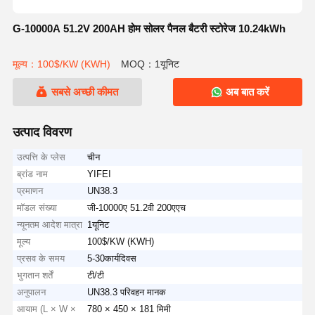
G-10000A 51.2V 200AH होम सोलर पैनल बैटरी स्टोरेज 10.24kWh
मूल्य：100$/KW (KWH)
MOQ：1यूनिट
सबसे अच्छी कीमत
अब बात करें
उत्पाद विवरण
उत्पत्ति के प्लेस
चीन
ब्रांड नाम
YIFEI
प्रमाणन
UN38.3
मॉडल संख्या
जी-10000ए 51.2वी 200एएच
न्यूनतम आदेश मात्रा
1यूनिट
मूल्य
100$/KW (KWH)
प्रसव के समय
5-30कार्यदिवस
भुगतान शर्तें
टी/टी
अनुपालन
UN38.3 परिवहन मानक
आयाम (L × W ×
780 × 450 × 181 मिमी