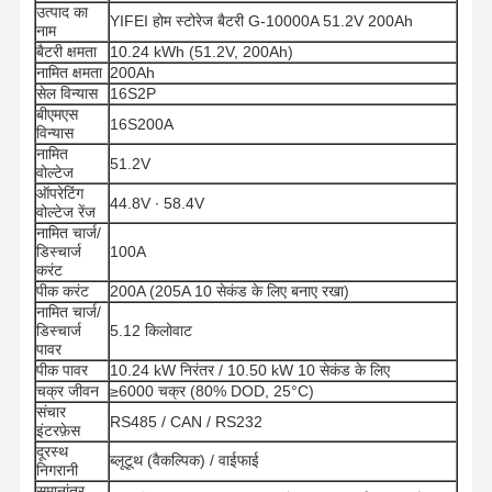
उत्पाद का
YIFEI होम स्टोरेज बैटरी G-10000A 51.2V 200Ah
नाम
बैटरी क्षमता
10.24 kWh (51.2V, 200Ah)
नामित क्षमता
200Ah
सेल विन्यास
16S2P
बीएमएस
16S200A
विन्यास
नामित
51.2V
वोल्टेज
ऑपरेटिंग
44.8V ∙ 58.4V
वोल्टेज रेंज
नामित चार्ज/
डिस्चार्ज
100A
करंट
पीक करंट
200A (205A 10 सेकंड के लिए बनाए रखा)
नामित चार्ज/
डिस्चार्ज
5.12 किलोवाट
पावर
पीक पावर
10.24 kW निरंतर / 10.50 kW 10 सेकंड के लिए
चक्र जीवन
≥6000 चक्र (80% DOD, 25°C)
संचार
RS485 / CAN / RS232
इंटरफ़ेस
दूरस्थ
ब्लूटूथ (वैकल्पिक) / वाईफाई
निगरानी
समानांतर