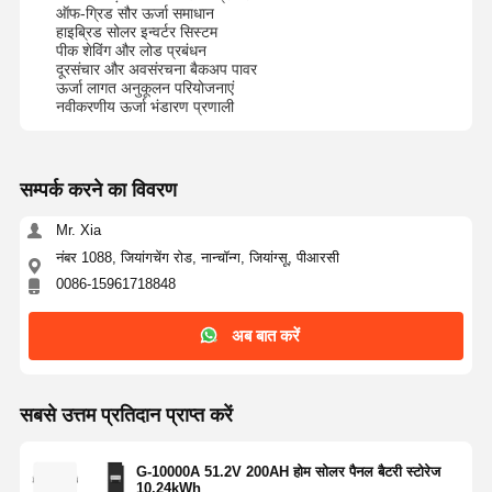
गृह ऊर्जा प्रबंधन प्रणाली
ऑफ-ग्रिड सौर ऊर्जा समाधान
हाइब्रिड सोलर इन्वर्टर सिस्टम
आवासीय सौर ऊर्जा प्रणाली
पीक शेविंग और लोड प्रबंधन
दूरसंचार और अवसंरचना बैकअप पावर
ऊर्जा लागत अनुकूलन परियोजनाएं
वाणिज्यिक सौर ऊर्जा प्रणाली
नवीकरणीय ऊर्जा भंडारण प्रणाली
औद्योगिक सौर ऊर्जा प्रणाली
यूटिलिटी सौर ऊर्जा प्रणाली
सम्पर्क करने का विवरण
Mr. Xia
Solar Panel And Inverter
नंबर 1088, जियांगचेंग रोड, नान्चॉन्ग, जियांग्सू, पीआरसी
Sharing Power Bank
0086-15961718848
Solar Powered Street Lights
अब बात करें
Solar Panel Water Pump
सबसे उत्तम प्रतिदान प्राप्त करें
Solar Container System
G-10000A 51.2V 200AH होम सोलर पैनल बैटरी स्टोरेज
10.24kWh