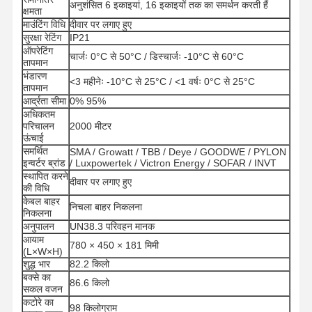
अनुशंसित 6 इकाइयां, 16 इकाइयों तक का समर्थन करती हैं
क्षमता
माउंटिंग विधि
दीवार पर लगाए हुए
सुरक्षा रेटिंग
IP21
ऑपरेटिंग
चार्जः 0°C से 50°C / डिस्चार्जः -10°C से 60°C
तापमान
भंडारण
<3 महीनेः -10°C से 25°C / <1 वर्षः 0°C से 25°C
तापमान
आर्द्रता सीमा
0% 95%
अधिकतम
परिचालन
2000 मीटर
ऊंचाई
समर्थित
SMA / Growatt / TBB / Deye / GOODWE / PYLON
इन्वर्टर ब्रांड
/ Luxpowertek / Victron Energy / SOFAR / INVT
स्थापित करने
दीवार पर लगाए हुए
की विधि
केबल बाहर
निचला बाहर निकलना
निकलना
अनुपालन
UN38.3 परिवहन मानक
आयाम
780 × 450 × 181 मिमी
(L×W×H)
शुद्ध भार
82.2 किलो
होम
उत्पाद
हमारे बारे में
फैक्टरी यात्रा
बक्से का
86.6 किलो
सकल वजन
कटोरे का
98 किलोग्राम