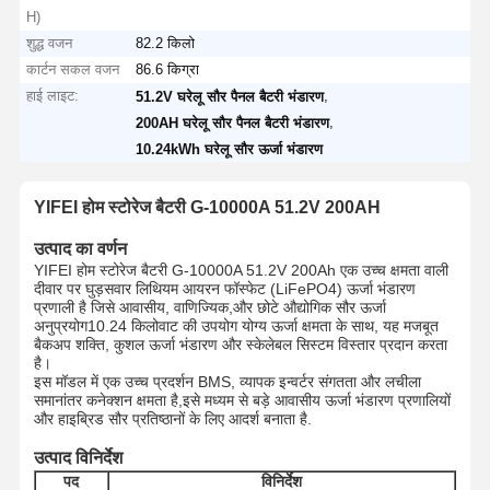
H)
शुद्ध वजन
82.2 किलो
कार्टन सकल वजन
86.6 किग्रा
हाई लाइट:
,
51.2V घरेलू सौर पैनल बैटरी भंडारण
,
200AH घरेलू सौर पैनल बैटरी भंडारण
10.24kWh घरेलू सौर ऊर्जा भंडारण
YIFEI होम स्टोरेज बैटरी G-10000A 51.2V 200AH
उत्पाद का वर्णन
YIFEI होम स्टोरेज बैटरी G-10000A 51.2V 200Ah एक उच्च क्षमता वाली
दीवार पर घुड़सवार लिथियम आयरन फॉस्फेट (LiFePO4) ऊर्जा भंडारण
प्रणाली है जिसे आवासीय, वाणिज्यिक,और छोटे औद्योगिक सौर ऊर्जा
अनुप्रयोग10.24 किलोवाट की उपयोग योग्य ऊर्जा क्षमता के साथ, यह मजबूत
बैकअप शक्ति, कुशल ऊर्जा भंडारण और स्केलेबल सिस्टम विस्तार प्रदान करता
है।
इस मॉडल में एक उच्च प्रदर्शन BMS, व्यापक इन्वर्टर संगतता और लचीला
समानांतर कनेक्शन क्षमता है,इसे मध्यम से बड़े आवासीय ऊर्जा भंडारण प्रणालियों
और हाइब्रिड सौर प्रतिष्ठानों के लिए आदर्श बनाता है.
उत्पाद विनिर्देश
पद
विनिर्देश