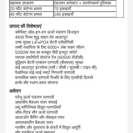
सहायक उपकरण
एंडरसन कनेक्टर + उपयोगकर्ता पुस्तिका
20 फीट कंटेनर क्षमता
70 इकाइयाँ
40 फीट कंटेनर क्षमता
140 इकाइयाँ
उत्पाद की विशेषताएं
कॉम्पैक्ट ऑल-इन-वन ऊर्जा भंडारण डिजाइन
4KW स्थिर शुद्ध साइन वेव आउटपुट
उच्च सुरक्षा LiFePO4 बैटरी प्रौद्योगिकी
लम्बी स्थायित्व के लिए 6000+ लंबा चक्र जीवन
5000W तक का मजबूत पीवी इनपुट सपोर्ट
व्यापक एमपीपीटी वोल्टेज रेंज (60500 वीडीसी)
बुद्धिमान बैटरी प्रबंधन प्रणाली (बीएमएस) सुरक्षा
कई आउटपुट इंटरफेस (एसी / डीसी / यूएसबी / टाइप-सी)
वैकल्पिक वाई-फाई स्मार्ट निगरानी प्रणाली
वास्तविक समय प्रणाली स्थिति के लिए एलसीडी डिस्प्ले
हल्के और स्थान-बचत संरचना
आवेदन
घरेलू ऊर्जा भंडारण प्रणाली
आवासीय बैकअप पावर सप्लाई
लघु वाणिज्यिक विद्युत प्रणालियाँ
ऑफ-ग्रिड सौर ऊर्जा प्रणाली
होम
उत्पाद
हमारे बारे में
फैक्टरी यात्रा
आउटडोर कैंपिंग और मोबाइल पावर
आपातकालीन बैकअप पावर
ग्रामीण और दूरदराज के क्षेत्रों में विद्युत आपूर्ति
सौर हाइब्रिड ऊर्जा समाधान