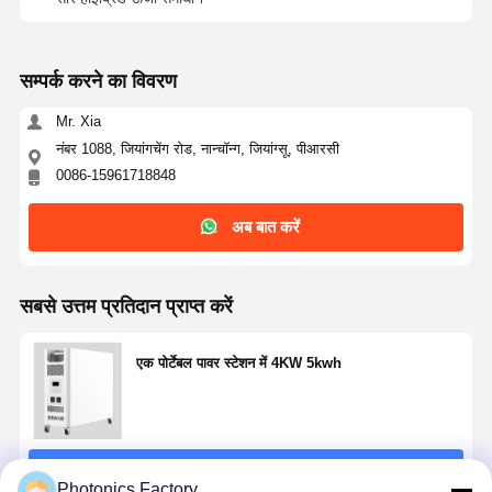
गुणवत्ता नियंत्रण
हमसे संपर्क करें
अब बात करें
सम्पर्क करने का विवरण
Mr. Xia
पीवी सौर ऊर्जा प्रणाली
नंबर 1088, जियांगचेंग रोड, नान्चॉन्ग, जियांग्सू, पीआरसी
पोर्टेबल सौर जनरेटर
0086-15961718848
ऊर्जा भंडारण तंत्र
अब बात करें
पीवीटी हीट पंप
सबसे उत्तम प्रतिदान प्राप्त करें
गरम प्रस्ताव
घरेलू उपकरण
एक पोर्टेबल पावर स्टेशन में 4KW 5kwh
सजावटी दीपक
नवीकरणीय ऊर्जा प्रणाली
जारी रखें
Photonics Factory