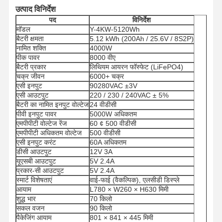
उत्पाद विनिर्देश
पद
विनिर्देश
मॉडल
Y-4KW-5120Wh
बैटरी क्षमता
5.12 kWh (200Ah / 25.6V / 8S2P)
नामित शक्ति
4000W
पीक पावर
8000 वीए
बैटरी प्रकार
लिथियम आयरन फॉस्फेट (LiFePO4)
चक्र जीवन
6000+ चक्र
एसी इनपुट
90280VAC ±3V
एसी आउटपुट
220 / 230 / 240VAC ± 5%
बैटरी का नामित इनपुट वोल्टेज
24 वीडीसी
पीवी इनपुट पावर
5000W अधिकतम
एमपीपीटी वोल्टेज रेंज
60 ¢ 500 वीडीसी
एमपीपीटी अधिकतम वोल्टेज
500 वीडीसी
एसी इनपुट करंट
60A अधिकतम
डीसी आउटपुट
12V 3A
यूएसबी आउटपुट
5V 2.4A
प्रकार-सी आउटपुट
5V 2.4A
स्मार्ट विशेषताएं
वाई-फाई (वैकल्पिक), एलसीडी डिस्प्ले
आयाम
L780 × W260 × H630 मिमी
शुद्ध भार
70 किलो
सकल वजन
90 किलो
पैकेजिंग आयाम
801 × 841 × 445 मिमी