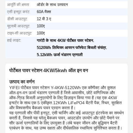
आपूर्ति की क्षमता
ऑर्डर के साथ उत्पादन
एसी इनपुट करंट
60A मैक्स
डीसी आउटपुट
12 वी 3 ए
यूएसबी आउटपुट
100ए
टाइप-सी आउटपुट
100ए
हाई लाइट:
,
गारंटी के साथ 4KW पोर्टेबल पावर स्टेशन
,
5120Wh लिथियम आयरन फॉस्फेट बिजली संयंत्र
5.12kWh ऊर्जा भंडारण प्रणाली
पोर्टेबल पावर स्टेशन 4KW/5kwh ऑल इन वन
उत्पाद का वर्णन
YIFEI पोर्टेबल पावर स्टेशन Y-4KW-5120Wh एक कॉम्पैक्ट और कुशल
ऑल-इन-वन ऊर्जा भंडारण प्रणाली है जिसे आवासीय, छोटे वाणिज्यिक और
ऑफ-ग्रिड बिजली अनुप्रयोगों के लिए डिज़ाइन किया गया है।यह एक 4KW
इन्वर्टर के साथ एक 5 एकीकृत.12KWh LiFePO4 बैटरी पैक, स्थिर, सुरक्षित
और विश्वसनीय बैकअप पावर प्रदान करता है।
यह प्रणाली सौर पीवी इनपुट, एसी चार्जिंग और कई आउटपुट इंटरफेस का समर्थन
करती है, जिससे यह घरेलू बैकअप पावर, आउटडोर उपयोग और छोटे पैमाने पर
सौर ऊर्जा प्रणालियों के लिए उपयुक्त है।लंबे चक्र जीवन और बुद्धिमान बैटरी
प्रबंधन के साथ, यह उच्च दक्षता और दीर्घकालिक स्थायित्व सुनिश्चित करता है।