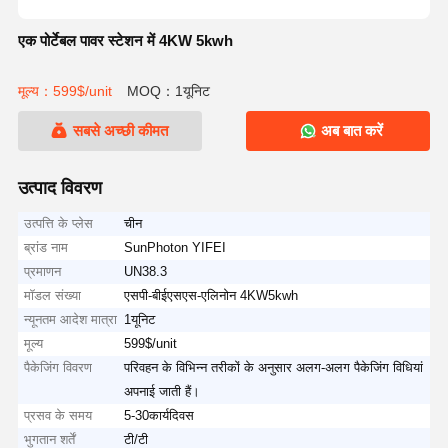
एक पोर्टेबल पावर स्टेशन में 4KW 5kwh
मूल्य：599$/unit
MOQ：1यूनिट
सबसे अच्छी कीमत
अब बात करें
उत्पाद विवरण
उत्पत्ति के प्लेस
चीन
ब्रांड नाम
SunPhoton YIFEI
प्रमाणन
UN38.3
मॉडल संख्या
एसपी-बीईएसएस-एलिनोन 4KW5kwh
न्यूनतम आदेश मात्रा
1यूनिट
मूल्य
599$/unit
पैकेजिंग विवरण
परिवहन के विभिन्न तरीकों के अनुसार अलग-अलग पैकेजिंग विधियां
अपनाई जाती हैं।
प्रसव के समय
5-30कार्यदिवस
भुगतान शर्तें
टी/टी