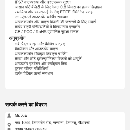
IP67 वाटरप्रूफ और डस्टप्रूफ सुरक्षा
आसान पोर्टेबिलिटी के लिए केवल 0.8 किग्रा का हल्का डिज़ाइन
स्थायित्व और स्व-सफाई के लिए ETFE लैमिनेटेड सतह
प्लग-एंड-प्ले आउटडोर चार्जिंग समाधान
आपातकालीन और यात्रा बिजली की जरूरतों के लिए आदर्श
कठोर बाहरी परिस्थितियों में विश्वसनीय प्रदर्शन
CE / FCC / RoHS प्रमाणित सुरक्षा मानक
अनुप्रयोग
लंबी पैदल यात्रा और कैम्पिंग यात्राएं
बैकपैकिंग और आउटडोर यात्रा
आपातकालीन मोबाइल डिवाइस चार्जिंग
कैमरा और छोटे इलेक्ट्रॉनिक्स बिजली की आपूर्ति
आउटडोर एडवेंचर और सर्वाइवल किट
दूरस्थ फील्ड गतिविधियाँ
हल्के पोर्टेबल ऊर्जा समाधान
सम्पर्क करने का विवरण
होम
उत्पाद
हमारे बारे में
फैक्टरी यात्रा
Mr. Xia
नंबर 1088, जियांगचेंग रोड, नान्चॉन्ग, जियांग्सू, पीआरसी
0086-15961718848