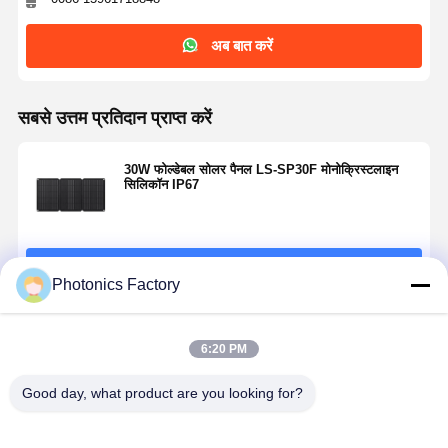
अब बात करें
गुणवत्ता नियंत्रण
हमसे संपर्क करें
अब बात करें
पीवी सौर ऊर्जा प्रणाली
सबसे उत्तम प्रतिदान प्राप्त करें
पोर्टेबल सौर जनरेटर
30W फोल्डेबल सोलर पैनल LS-SP30F मोनोक्रिस्टलाइन
सिलिकॉन IP67
ऊर्जा भंडारण तंत्र
PVT Heat Pump
जारी रखें
गरम प्रस्ताव
Photonics Factory
घरेलू उपकरण
अनुशंसित उत्पाद
6:20 PM
सजावटी दीपक
Good day, what product are you looking for?
नवीकरणीय ऊर्जा प्रणाली