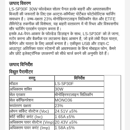
उत्पाद विवरण
LS-SP30F 30W फोल्डेबल सोलर पैनल हल्के बाहरी और आपातकालीन
बिजली की जरूरतों के लिए एक अल्ट्रा-कॉम्पैक्ट पोर्टेबल फोटोवोल्टिक चार्जिंग
समाधान है। उच्च-दक्षता 23% मोनोक्रिस्टलाइन सिलिकॉन सेल और ETFE
लैमिनेटेड तकनीक की विशेषता, यह बाहरी वातावरण में भी स्थिर और विश्वसनीय
सौर चार्जिंग प्रदर्शन प्रदान करता है।
इसके A4-पेपर-आकार के फोल्डेड डिज़ाइन के साथ, LS-SP30F को ले जाना,
स्टोर करना और बैकपैक पर लटकाना बेहद आसान है, जो इसे लंबी पैदल यात्रा,
कैम्पिंग और यात्रा के लिए आदर्श बनाता है। एकीकृत USB और टाइप-C
आउटपुट अतिरिक्त पावर स्टेशनों की आवश्यकता के बिना मोबाइल फोन, कैमरे
और छोटे इलेक्ट्रॉनिक उपकरणों को सीधे चार्ज करने की अनुमति देते हैं।
उत्पाद विनिर्देश
विद्युत पैरामीटर
वस्तु
विनिर्देश
मॉडल
LS-SP30F
अधिकतम शक्ति
30W
सेल प्रकार
मोनोक्रिस्टलाइन सिलिकॉन
सेल कॉन्फ़िगरेशन
MONO36
रूपांतरण दक्षता
23%
ओपन सर्किट वोल्टेज (Voc)
24.51V ±5%
शॉर्ट सर्किट करंट (Isc)
1.65A ±5%
अधिकतम पावर वोल्टेज (Vmp)
20.43V ±5%
अधिकतम पावर करंट (Imp)
1.58A ±5%