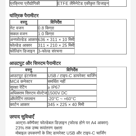
प्रक्रिया प्रौद्योगिकी
ETFE लैमिनेटेड एकीकृत डिजाइन
यांत्रिक पैरामीटर
वस्तु
विनिर्देश
नेट वजन
0.8 किग्रा
सकल वजन
1.0 किग्रा
अनफोल्डेड आकार
636 × 311 × 10 मिमी
फोल्डेड आकार
311 × 210 × 25 मिमी
फोल्डिंग डिजाइन
3-फोल्ड संरचना
आउटपुट और सिस्टम पैरामीटर
वस्तु
विनिर्देश
आउटपुट इंटरफेस
USB / टाइप-C डायरेक्ट चार्जिंग
MC4 कनेक्टर
समर्थित नहीं
सुरक्षा रेटिंग
≥ IP67
अधिकतम सिस्टम वोल्टेज
1500V DC
ऑपरेटिंग तापमान
-20°C ~ +60°C
कार्टन आकार
345 × 225 × 40 मिमी
उत्पाद सुविधाएँ
अल्ट्रा-कॉम्पैक्ट फोल्डेबल डिज़ाइन (फोल्ड होने पर A4 आकार)
23% तक उच्च रूपांतरण दक्षता
मोबाइल उपकरणों के लिए डायरेक्ट USB और टाइप-C चार्जिंग