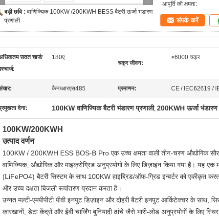
आपूर्ति की क्षमता:
बड़ी छवि :
वाणिज्यिक 100KW /200KWH BESS बैटरी ऊर्जा भंडारण
संपर्क करें
प्रणाली
अधिकतम सतत चार्ज/
180ए
≥6000 चक्र
चक्र जीवन:
स्चार्ज:
संचार:
कैन/आरएस485
प्रमाणन:
CE / IEC62619 / 
100KW वाणिज्यिक बैटरी भंडारण प्रणाली
200KWH ऊर्जा भंडारण 
प्रमुखता देना:
,
100KW/200KWH
उत्पाद वर्णन
100KW / 200KWH ESS BOS-B Pro एक उच्च क्षमता वाली तीन-चरण औद्योगिक सौर ऊर्जा 
वाणिज्यिक, औद्योगिक और माइक्रोग्रिड अनुप्रयोगों के लिए डिज़ाइन किया गया है। यह एक
(LiFePO4) बैटरी सिस्टम के साथ 100KW हाइब्रिड/ऑफ-ग्रिड इन्वर्टर को एकीकृत करता है,
और उच्च दक्षता बिजली रूपांतरण प्रदान करता है।
उन्नत मल्टी-एमपीपीटी पीवी इनपुट डिज़ाइन और दोहरी बैटरी इनपुट आर्किटेक्चर के साथ, सिस्
कारखानों, डेटा केंद्रों और ईवी चार्जिंग बुनियादी ढांचे जैसे भारी-लोड अनुप्रयोगों के लिए स्थि