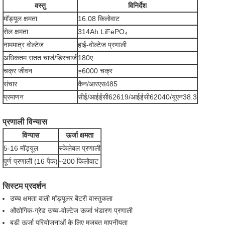
वस्तु
विनिर्देश
मॉड्यूल क्षमता
16.08 किलोवाट
सेल क्षमता
314Ah LiFePO₄
नाममात्र वोल्टेज
हाई-वोल्टेज प्रणाली
अधिकतम सतत चार्ज/डिस्चार्ज
180ए
चक्र जीवन
≥6000 चक्र
संचार
कैन/आरएस485
प्रमाणन
सीई/आईईसी62619/आईईसी62040/यूएन38.3
प्रणाली विन्यास
विन्यास
ऊर्जा क्षमता
5-16 मॉड्यूल
स्केलेबल प्रणाली
पूर्ण प्रणाली (16 पैक)
~200 किलोवाट
सिस्टम प्रदर्शन
उच्च क्षमता वाली मॉड्यूलर बैटरी वास्तुकला
औद्योगिक-ग्रेड उच्च-वोल्टेज ऊर्जा भंडारण प्रणाली
बड़ी ऊर्जा परियोजनाओं के लिए मजबूत मापनीयता