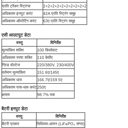
प्रति ट्रैकर स्ट्रिंग्स
2+2+2+2+2+2+2+2+2+2
अधिकतम इनपुट करंट
42A प्रति स्ट्रिंग समूह
अधिकतम ऑपरेटिंग करंट
63ए प्रति स्ट्रिंग समूह
एसी आउटपुट डेटा
वस्तु
विनिर्देश
मूल्यांकित शक्ति
100 किलोवाट
अधिकतम स्पष्ट शक्ति
110 केवीए
ग्रिड वोल्टेज
220/380V, 230/400V
वर्तमान मूल्यांकित
151.6ए/145ए
अधिकतम धारा
166.7ए/159.5ए
अधिकतम पास-थ्रू करंट
250ए
क्षमता
98.7% तक
बैटरी इनपुट डेटा
वस्तु
विनिर्देश
बैटरी प्रकार
लिथियम-आयन (LiFePO₄ संगत)