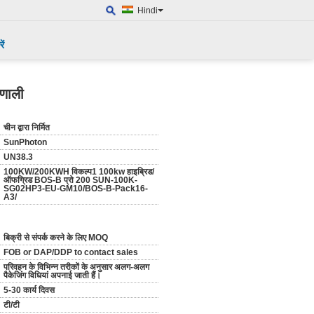
Hindi
ें
णाली
चीन द्वारा निर्मित
SunPhoton
UN38.3
100KW/200KWH विकल्प1 100kw हाइब्रिड/
ऑफग्रिड BOS-B प्रो 200 SUN-100K-
SG02HP3-EU-GM10/BOS-B-Pack16-
A3/
बिक्री से संपर्क करने के लिए MOQ
FOB or DAP/DDP to contact sales
परिवहन के विभिन्न तरीकों के अनुसार अलग-अलग
पैकेजिंग विधियां अपनाई जाती हैं।
5-30 कार्य दिवस
टी/टी