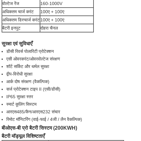
वोल्टेज रेंज
160-1000V
अधिकतम चार्ज करंट
100ए + 100ए
अधिकतम डिस्चार्ज करंट
100ए + 100ए
बैटरी इनपुट
दोहरा चैनल
सुरक्षा एवं सुविधाएँ
डीसी रिवर्स पोलारिटी प्रोटेक्शन
एसी ओवरकरंट/ओवरवोल्टेज संरक्षण
शॉर्ट सर्किट और थर्मल सुरक्षा
द्वीप-विरोधी सुरक्षा
आर्क दोष संरक्षण (वैकल्पिक)
सर्ज प्रोटेक्शन टाइप II (एसी/डीसी)
IP65 सुरक्षा स्तर
स्मार्ट कूलिंग सिस्टम
आरएस485/कैन/आरएस232 संचार
रिमोट मॉनिटरिंग (वाई-फाई / 4जी / लैन वैकल्पिक)
बीओएस-बी प्रो बैटरी सिस्टम (200KWH)
बैटरी मॉड्यूल विशिष्टताएँ