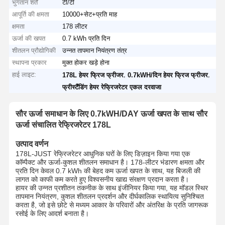
भुगतान शर्तें
टी/टी
आपूर्ति की क्षमता
10000+सेट+प्रति माह
क्षमता
178 लीटर
ऊर्जा की खपत
0.7 kWh प्रति दिन
शीतलन प्रौद्योगिकी
उन्नत तापमान नियंत्रण तंत्र
स्थापना प्रकार
मुक्त होकर खड़े होना
हाई लाइट:
,
,
178L हेयर फ्रिज फ्रीजर
0.7kWH/दिन हेयर फ्रिज फ्रीजर
फ्रीस्टैंडिंग हेयर रेफ्रिजरेटर एकल दरवाजा
सौर ऊर्जा समाधान के लिए 0.7kWH/DAY ऊर्जा खपत के साथ सौर
ऊर्जा संचालित रेफ्रिजरेटर 178L
उत्पाद वर्णन
178L-JUST रेफ्रिजरेटर आधुनिक घरों के लिए डिज़ाइन किया गया एक
कॉम्पैक्ट और ऊर्जा-कुशल शीतलन समाधान है। 178-लीटर भंडारण क्षमता और
प्रति दिन केवल 0.7 kWh की बेहद कम ऊर्जा खपत के साथ, यह बिजली की
लागत को काफी कम करते हुए विश्वसनीय खाद्य संरक्षण प्रदान करता है।
हायर की उन्नत प्रशीतन तकनीक के साथ इंजीनियर किया गया, यह मॉडल स्थिर
तापमान नियंत्रण, कुशल शीतलन प्रदर्शन और दीर्घकालिक स्थायित्व सुनिश्चित
करता है, जो इसे छोटे से मध्यम आकार के परिवारों और अंतरिक्ष के प्रति जागरूक
रसोई के लिए आदर्श बनाता है।