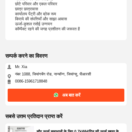
छोटे परिवार और एकल परिवार
छात्र छात्रावास
कार्यालय पेंट्री और ब्रेक रूम
किराये की संपत्तियाँ और साझा आवास
ऊर्जा-कुशल रसोई उन्नयन
कॉम्पैक्ट रहने की जगह प्रशीतन की जरूरत है
सम्पर्क करने का विवरण
Mr. Xia
नंबर 1088, जियांगचेंग रोड, नान्चॉन्ग, जियांग्सू, पीआरसी
0086-15961718848
अब बात करें
होम
उत्पाद
हमारे बारे में
फैक्टरी यात्रा
सबसे उत्तम प्रतिदान प्राप्त करें
सौर ऊर्जा समाधानों के लिए 0.7kWH/दिन की ऊर्जा खपत के