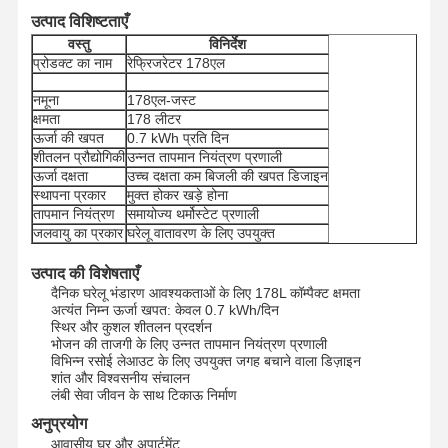
उत्पाद विशिष्टताएँ
वस्तु
विनिर्देश
प्रोडक्ट का नाम
रेफ्रिजरेटर 178एल
नमूना
178एल-जस्ट
क्षमता
178 लीटर
ऊर्जा की खपत
0.7 kWh प्रति दिन
शीतलन प्रौद्योगिकी
उन्नत तापमान नियंत्रण प्रणाली
ऊर्जा दक्षता
उच्च दक्षता कम बिजली की खपत डिजाइन
स्थापना प्रकार
मुक्त होकर खड़े होना
तापमान नियंत्रण
समायोज्य थर्मोस्टेट प्रणाली
जलवायु का प्रकार
घरेलू वातावरण के लिए उपयुक्त
उत्पाद की विशेषताएँ
दैनिक घरेलू भंडारण आवश्यकताओं के लिए 178L कॉम्पैक्ट क्षमता
अत्यंत निम्न ऊर्जा खपत: केवल 0.7 kWh/दिन
स्थिर और कुशल शीतलन प्रदर्शन
भोजन की ताजगी के लिए उन्नत तापमान नियंत्रण प्रणाली
विभिन्न रसोई लेआउट के लिए उपयुक्त जगह बचाने वाला डिज़ाइन
शांत और विश्वसनीय संचालन
लंबी सेवा जीवन के साथ टिकाऊ निर्माण
अनुप्रयोग
आवासीय घर और अपार्टमेंट