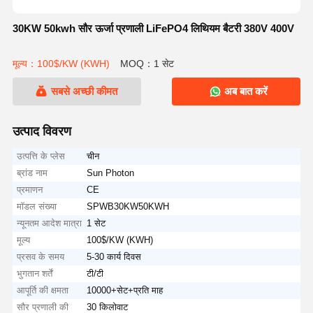
30KW 50kwh सौर ऊर्जा प्रणाली LiFePO4 लिथियम बैटरी 380V 400V
मूल्य：100$/KW (KWH)
MOQ：1 सेट
सबसे अच्छी कीमत
अब बात करें
उत्पाद विवरण
उत्पत्ति के प्लेस
चीन
ब्रांड नाम
Sun Photon
प्रमाणन
CE
मॉडल संख्या
SPWB30KW50KWH
न्यूनतम आदेश मात्रा
1 सेट
मूल्य
100$/KW (KWH)
प्रसव के समय
5-30 कार्य दिवस
भुगतान शर्तें
टी/टी
आपूर्ति की क्षमता
10000+सेट+प्रति माह
सौर प्रणाली की
30 किलोवाट