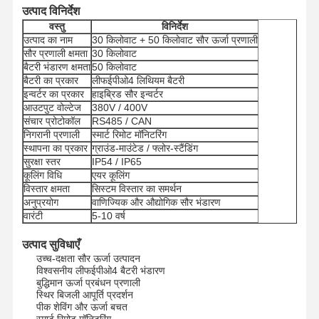
उत्पाद विनिर्देश
वस्तु
विनिर्देश
उत्पाद का नाम
30 किलोवाट + 50 किलोवाट सौर ऊर्जा प्रणाली
सौर प्रणाली क्षमता
30 किलोवाट
बैटरी भंडारण क्षमता
50 किलोवाट
बैटरी का प्रकार
लीफईपीओ4 लिथियम बैटरी
इन्वर्टर का प्रकार
हाइब्रिड सौर इन्वर्टर
आउटपुट वोल्टेज
380V / 400V
संचार प्रोटोकॉल
RS485 / CAN
निगरानी प्रणाली
स्मार्ट रिमोट मॉनिटरिंग
स्थापना का प्रकार
ग्राउंड-माउंटेड / फ्लोर-स्टैंडिंग
सुरक्षा स्तर
IP54 / IP65
कूलिंग विधि
एयर कूलिंग
विस्तार क्षमता
सिस्टम विस्तार का समर्थन
अनुप्रयोग
वाणिज्यिक और औद्योगिक सौर भंडारण
वारंटी
5-10 वर्ष
उत्पाद सुविधाएँ
उच्च-दक्षता सौर ऊर्जा उत्पादन
विश्वसनीय लीफईपीओ4 बैटरी भंडारण
बुद्धिमान ऊर्जा प्रबंधन प्रणाली
स्थिर बिजली आपूर्ति प्रदर्शन
पीक शेविंग और ऊर्जा बचत
स्मार्ट रिमोट मॉनिटरिंग