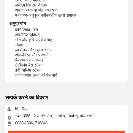
लचीला सिस्टम विस्तार
आसान स्थापना और रखरखाव
पर्यावरण-अनुकूल नवीकरणीय ऊर्जा समाधान
अनुप्रयोग
वाणिज्यिक भवन
औद्योगिक सुविधाएं
खेत और कृषि परियोजनाएं
गोदाम
कार्यालय और खुदरा स्टोर
ऑफ-ग्रिड सौर प्रणाली
बैकअप पावर सप्लाई
टेलीकॉम बेस स्टेशन
ईवी चार्जिंग स्टेशन
नवीकरणीय ऊर्जा परियोजनाएं
सम्पर्क करने का विवरण
Mr. Xia
होम
उत्पाद
हमारे बारे में
फैक्टरी यात्रा
नंबर 1088, जियांगचेंग रोड, नान्चॉन्ग, जियांग्सू, पीआरसी
0086-15961718848